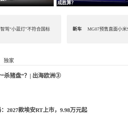
成胜算？
智驾“小蓝灯”不符合国标
新车
MG07预售直面小米S
独家
杀猪盘”？| 出海欧洲③
2027款埃安RT上市，9.98万元起