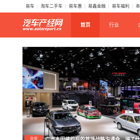
易车
淘车二手车
易车惠
易鑫金融
易车福利
本
首页
行业
合资
广汽本田续约后的首场战略沟通会，讲了什