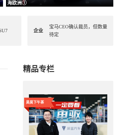
海欧洲①
宝马CEO确认裁员，但数量
U7
企业
待定
精品专栏
昊昊下午茶