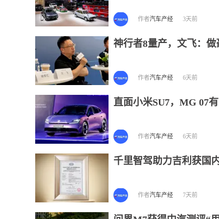
作者
汽车产经
3天前
神行者8量产，文飞：做
作者
汽车产经
6天前
直面小米SU7，MG 07
作者
汽车产经
6天前
千里智驾助力吉利获国
作者
汽车产经
7天前