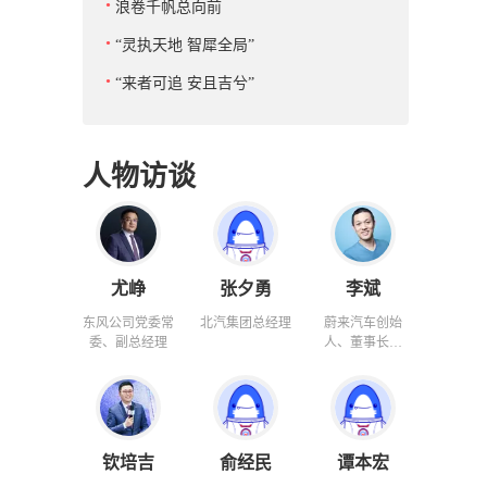
浪卷千帆总向前
“灵执天地 智犀全局”
“来者可追 安且吉兮”
人物访谈
尤峥
张夕勇
李斌
东风公司党委常
北汽集团总经理
蔚来汽车创始
委、副总经理
人、董事长兼
CEO
钦培吉
俞经民
谭本宏