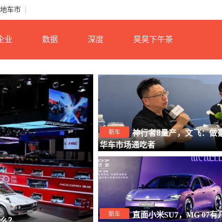
地车市
企业
数据
深度
昊昊下午茶
新车
神行者8量产，文飞：做
华车市场通吃者
新车
直面小米SU7，MG 07有
么？