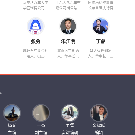
沃尔沃汽车大中
上汽大众汽车有
阿维塔科技董事
华区销售公司总
限公司销售与市
长兼首席执行官
裁
场执行副总经理
张勇
朱江明
丁磊
哪吒汽车联合创
零跑汽车创始
华人运通创始
始人、CEO
人、董事长兼
人、董事长、兼
CEO
CEO
队
杨光
于杰
吴雪
金耀跃
主编
副主编
资深编辑
编辑