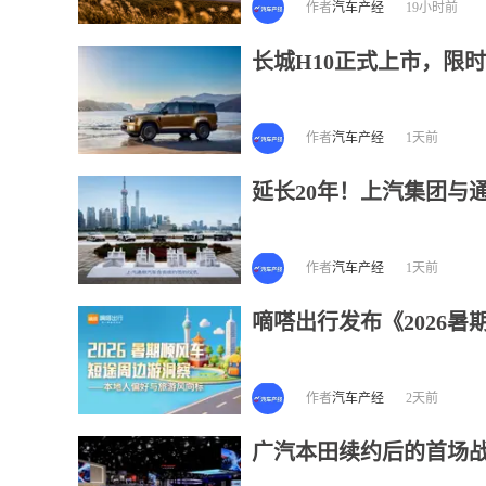
作者
汽车产经
19小时前
长城H10正式上市，限时焕
作者
汽车产经
1天前
延长20年！上汽集团与
作者
汽车产经
1天前
嘀嗒出行发布《2026
作者
汽车产经
2天前
广汽本田续约后的首场