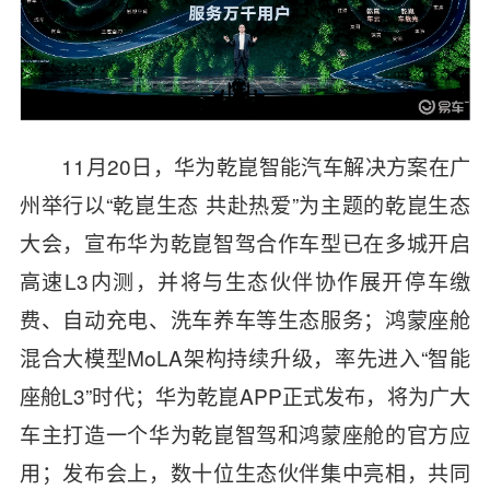
11月
20
日，华为乾崑智能汽车解决方案在广
州举行以
“
乾崑生态 共赴热爱
”
为主题的乾崑生态
大会，宣布华为乾崑智驾合作车型已在多城开启
高速
L3
内测，并将与生态伙伴协作展开停车缴
费、自动充电、洗车养车等生态服务；鸿蒙座舱
混合大模型
MoLA
架构持续升级，率先进入
“
智能
座舱
L3”
时代；华为乾崑
APP
正式发布，将为广大
车主打造一个华为乾崑智驾和鸿蒙座舱的官方应
用；发布会上，数十位生态伙伴集中亮相，共同