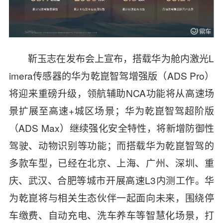
靳玉志在发布会上宣布，搭载华为舱内激光
L
imera
传感器的华为乾崑智驾增强版（
ADS Pro
）
将迎来重磅升级，领航辅助
NCA
功能将从高速场
景扩展至高速
+
城区场景；华为乾崑智驾超阶版
（
ADS Max
）继续强化安全特性，将新增防御性
驾驶、动物识别等功能；而搭载华为乾崑智驾的
多款车型，已经在北京、上海、广州、深圳、重
庆、武汉、合肥等城市开展高速
L3
内测工作。华
为乾崑将与相关生态伙伴一起面向未来，围绕停
车缴费、自动充电、洗车养车等智慧化场景，打