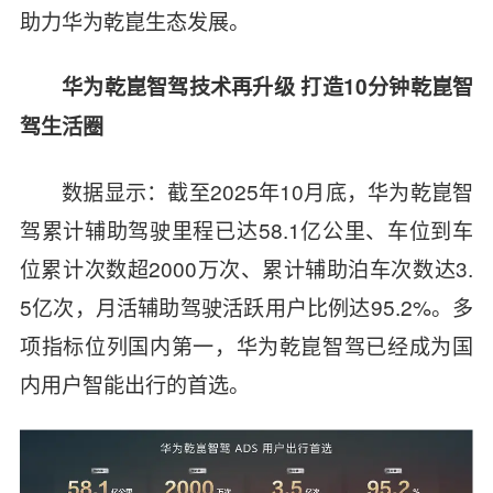
助力华为乾崑生态发展。
华为乾崑智驾技术再升级 打造
10
分钟乾崑智
驾生活圈
数据显示：截至
2025
年
10
月底，华为乾崑智
驾累计辅助驾驶里程已达
58.1
亿公里、车位到车
位累计次数超
2000
万次、累计辅助泊车次数达
3.
5
亿次，月活辅助驾驶活跃用户比例达
95.2%
。多
项指标位列国内第一，华为乾崑智驾已经成为国
内用户智能出行的首选。