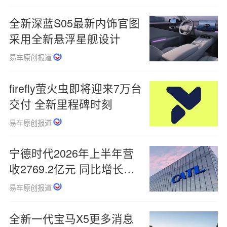
全新深蓝S05最新内饰官图
采用全新悬浮星舰设计
易车原创报道
firefly萤火虫即将迎来7万台
交付 全新里程碑时刻
易车原创报道
宁德时代2026年上半年营
收2769.2亿元 同比增长
54.80%
易车原创报道
全新一代宝马X5更多消息