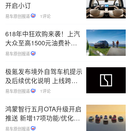
开启小订
易车原创报道
1评论
618年中狂欢购来袭！上汽
大众至高1500元油费补贴
限时开启
易车原创报道
极氪发布境外自驾车机提示
及后续优化说明 上线跨境
守护功能
易车原创报道
1评论
鸿蒙智行五月OTA升级开启
推送 新增17项功能/优化36
项体验
易车原创报道