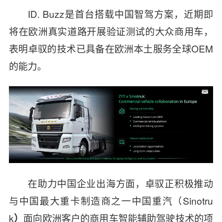
ID. Buzz是首台搭载中国智驾方案，近期即
将在欧洲真实道路开展验证测试的大众商用车，
表明卓驭的技术已具备在欧洲本土服务全球OEM
的能力。
在助力中国企业出海方面，卓驭正积极推动
与中国最大重卡制造商之一中国重汽（Sinotru
k
面向欧洲客户的商用车智能辅助驾驶技术的项
）