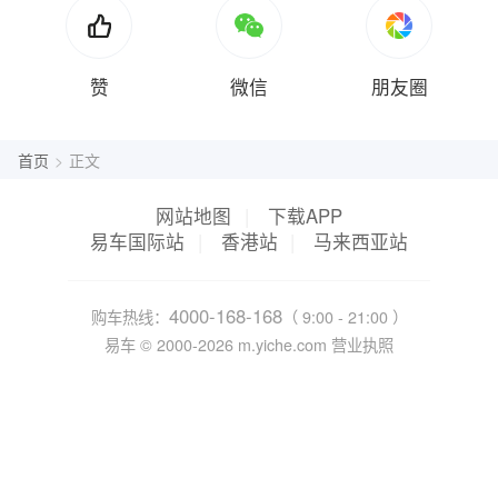
赞
微信
朋友圈
首页
>
正文
网站地图
|
下载APP
易车国际站
|
香港站
|
马来西亚站
4000-168-168
购车热线：
（ 9:00 - 21:00 ）
易车 ©
2000-2026
m.yiche.com
营业执照