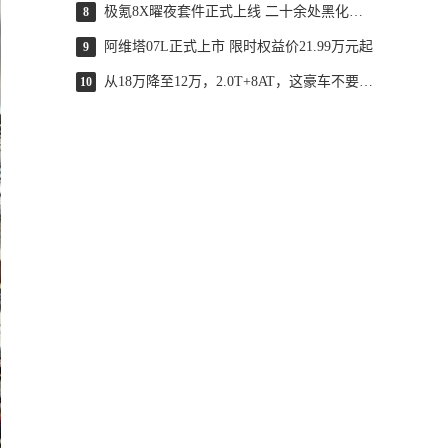
极氪8X曜夜套件正式上线 二十余处黑化处理
8
阿维塔07L正式上市 限时权益价21.99万元起
9
从18万降至12万，2.0T+8AT，这豪车不要面子了？
10