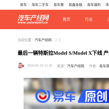
易车
淘车二手车
易车惠
易鑫金融
易车福利
本
首页
行业
当前位置：
汽车产经网
> 正文
最后一辆特斯拉Model S/Model X下
2026-05-10 15:39
来源：
汽车产经网
作者：
易车