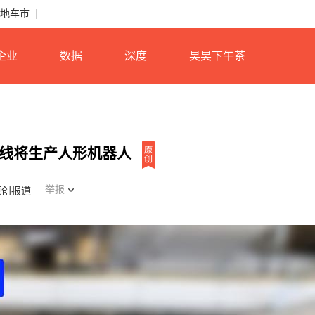
地车市
企业
数据
深度
昊昊下午茶
线 产线将生产人形机器人
举报
原创报道