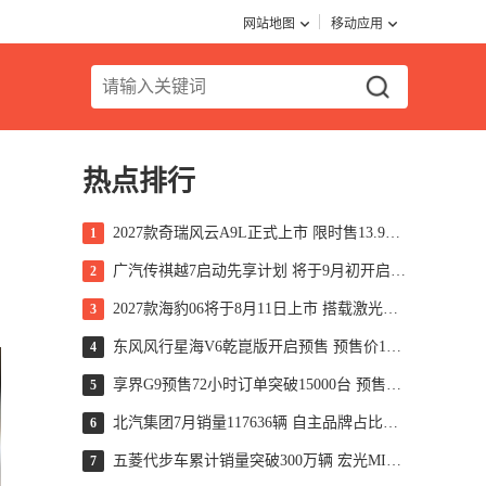
网站地图
移动应用
热点排行
2027款奇瑞风云A9L正式上市 限时售13.99万起
1
广汽传祺越7启动先享计划 将于9月初开启预售
2
2027款海豹06将于8月11日上市 搭载激光雷达
3
东风风行星海V6乾崑版开启预售 预售价10.49万元起
4
享界G9预售72小时订单突破15000台 预售价43.98万起
5
北汽集团7月销量117636辆 自主品牌占比超70%
6
五菱代步车累计销量突破300万辆 宏光MINIEV售超195万辆
7