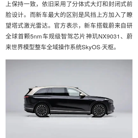
上保持一致，依旧采用了
分体式大灯和
封闭式前
脸设计
。而新车最大的区别是风挡上方加入了瞭
望塔式激光雷达。官方表示，新车
搭载蔚来自研
全球首颗5nm车规级智驾芯片神玑NX9031、蔚
来世界模型整车全域操作系统SkyOS·天枢。