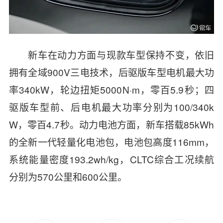
新车在动力方面与现款车型保持不变，依旧
拥有全域900V三电技术，后驱版车型电机最大功
率340kW，轮边扭矩5000
N·m
，
零百5.9秒；
四
驱版车型前、后电机最大功率分别为100/340k
W
，零百4.7秒。
动力电池方面，新车搭载
85kWh
的
全新一代轻量化电池包，
电池包
高度
116mm，
系统能量密度193.2wh/kg，
CLTC综合工况续航
分别为570公里和600公里。