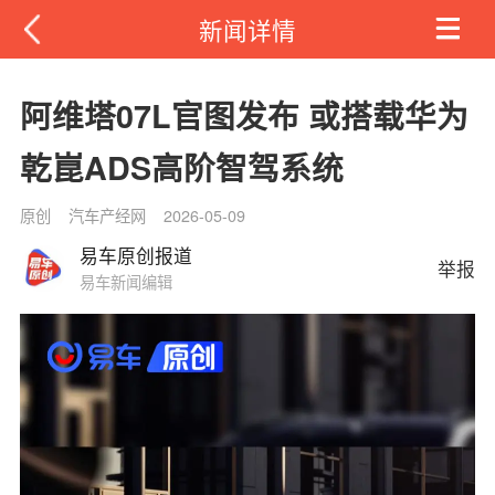
新闻详情
阿维塔07L官图发布 或搭载华为
乾崑ADS高阶智驾系统
原创
汽车产经网
2026-05-09
易车原创报道
举报
易车新闻编辑