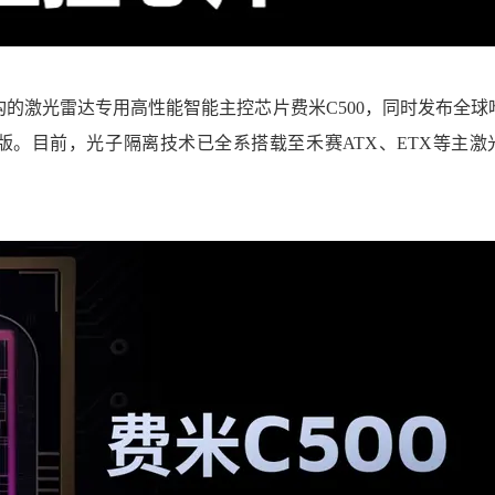
架构的激光雷达专用
高性能智能主控芯片费米C500，
同时发布
全球
新版。
目前，光子隔离技术已全系搭载至禾赛ATX、ETX等主激