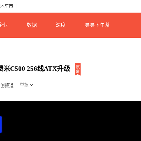
地车市
企业
数据
深度
昊昊下午茶
C500 256线ATX升级
举报
原创报道