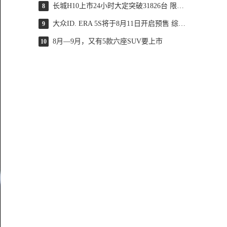
长城H10上市24小时大定突破31826台 限时换新价20.18万起
8
大众ID. ERA 5S将于8月11日开启预售 综合续航可达2000km
9
8月—9月，又有5款六座SUV要上市
10