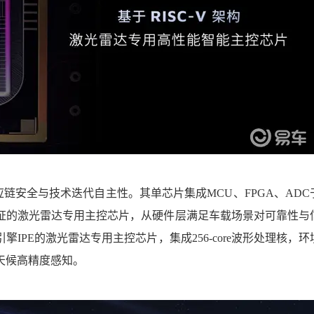
障供应链安全与技术迭代自主性。其单芯片集成MCU、FPGA、ADC
证的激光雷达专用主控芯片，
从硬件层满足车载场景对可靠性与
擎IPE
的激光雷达专用主控芯片，集成256-core波形处理核，环
天候高精度感知。