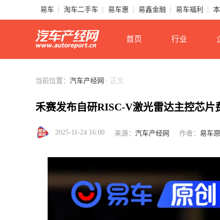
易车
淘车二手车
易车惠
易鑫金融
易车福利
本
首页
行业
当前位置：
汽车产经网
> 正文
禾赛发布自研RISC-V激光雷达主控芯片费米
2025-11-24 16:00
来源：
汽车产经网
作者：
易车