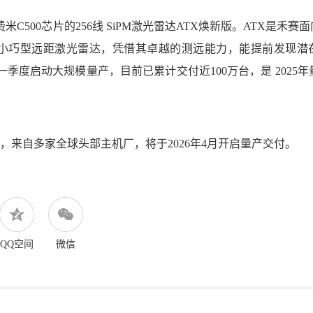
500芯片的256线 SiPM激光雷达ATX焕新版。ATX是禾赛
面
小巧型远距激光雷达，凭借其卓越的测远能力，能提前发现潜
第一季度启动大规模量产，目前
已累计交付近100万台
，是 2025
台，来自多家全球头部主机厂，将于2026年4月开启量产交付。
QQ空间
微信