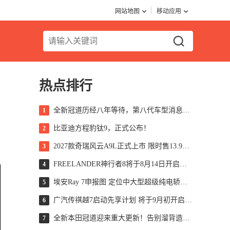
网站地图
移动应用
热点排行
全新冠道历经八年等待，第八代车型消息浮出水面，轴距扩展至 2920 毫米，搭载 2.0T 引擎匹配 10AT 变速箱，这款车型是否依然值得关注？
1
比亚迪方程豹钛9，正式公布！
2
2027款奇瑞风云A9L正式上市 限时售13.99万起
3
FREELANDER神行者8将于8月14日开启预售 标配华为ADS 5
4
埃安Ray 7申报图 定位中大型超级纯电轿车/Ray系列首款车型
5
广汽传祺越7启动先享计划 将于9月初开启预售
6
全新本田冠道迎来重大更新！告别溜背造型，新增三排座椅设计，网传综合续航可达1350公里，这一数据究竟是否真实可靠？
7