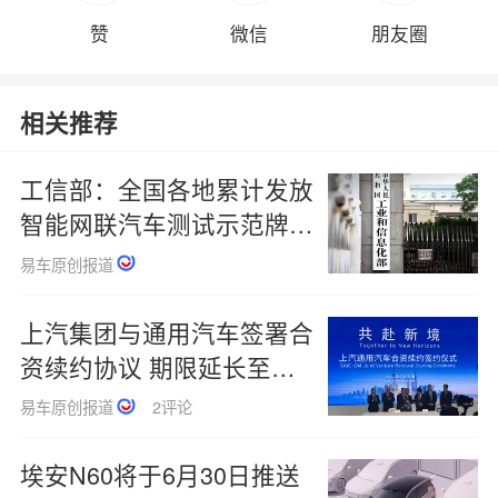
赞
微信
朋友圈
相关推荐
工信部：全国各地累计发放
智能网联汽车测试示范牌照
超2万张
易车原创报道
上汽集团与通用汽车签署合
资续约协议 期限延长至
2047年
易车原创报道
2评论
埃安N60将于6月30日推送