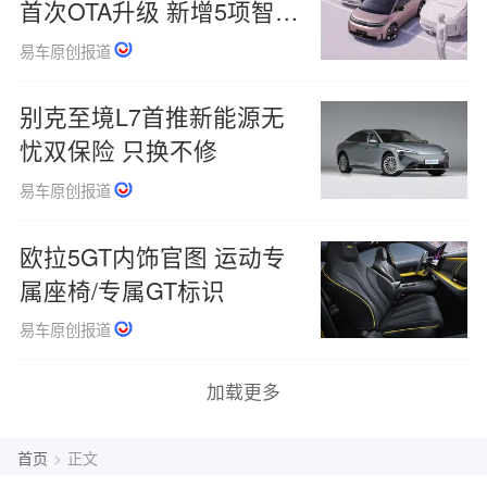
首次OTA升级 新增5项智驾
辅助功能
易车原创报道
别克至境L7首推新能源无
忧双保险 只换不修
易车原创报道
欧拉5GT内饰官图 运动专
属座椅/专属GT标识
易车原创报道
加载更多
首页
>
正文