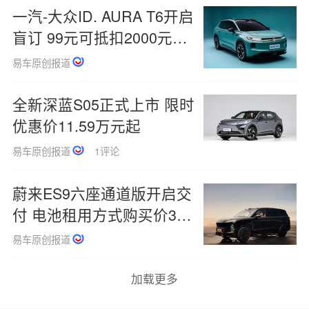
一汽-大众ID. AURA T6开启
盲订 99元可抵扣2000元购
车款
易车原创报道
全新深蓝S05正式上市 限时
优惠价11.59万元起
易车原创报道
1评论
蔚来ES9六座通道版开启交
付 电池租用方式购买价39
万元起
易车原创报道
加载更多