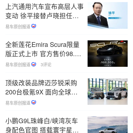
上汽通用汽车宣布高层人事
变动 徐平接替卢晓担任总
经理
易车原创报道
全新莲花Emira Scura限量
版正式上市 官方售价98.8
万起
易车原创报道
3评论
顶级改装品牌迈莎锐采购
200台极氪9X 面向全球打
造高定版本
易车原创报道
小鹏G9L珠峰白/峡湾灰车
身配色官图 搭载寰宇星空