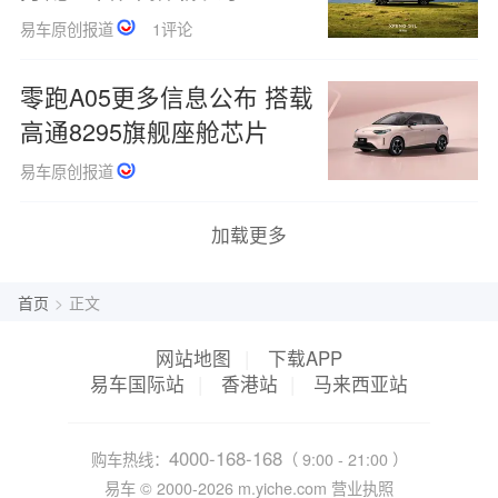
头等舱
易车原创报道
1评论
零跑A05更多信息公布 搭载
高通8295旗舰座舱芯片
易车原创报道
加载更多
首页
>
正文
网站地图
|
下载APP
易车国际站
|
香港站
|
马来西亚站
4000-168-168
购车热线：
（ 9:00 - 21:00 ）
易车 ©
2000-2026
m.yiche.com
营业执照