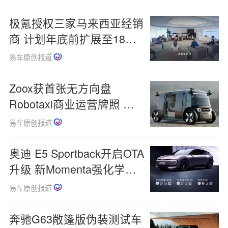
极氪授权三家马来西亚经销
商 计划年底前扩展至18家
经销门店
易车原创报道
Zoox获首张无方向盘
Robotaxi商业运营牌照 开
启付费载客服务
易车原创报道
奥迪 E5 Sportback开启OTA
升级 新Momenta强化学习
大模型上车
易车原创报道
奔驰G63敞篷版伪装测试车