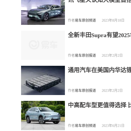
讯飞星火认知大模型首搭
作者
易车原创频道
2023年8月18日
全新丰田Supra有望20
作者
易车原创报道
2023年2月2日
通用汽车在美国内华达锂
作者
易车原创报道
2023年2月2日
中高配车型更值得选择 比
作者
易车原创频道
2023年6月21日