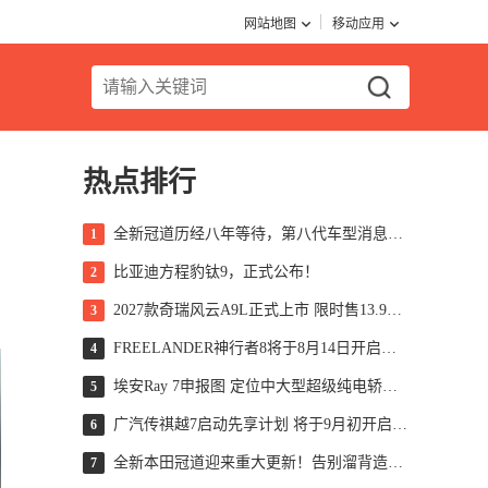
网站地图
移动应用
热点排行
全新冠道历经八年等待，第八代车型消息浮出水面，轴距扩展至 2920 毫米，搭载 2.0T 引擎匹配 10AT 变速箱，这款车型是否依然值得关注？
1
比亚迪方程豹钛9，正式公布！
2
2027款奇瑞风云A9L正式上市 限时售13.99万起
3
FREELANDER神行者8将于8月14日开启预售 标配华为ADS 5
4
埃安Ray 7申报图 定位中大型超级纯电轿车/Ray系列首款车型
5
广汽传祺越7启动先享计划 将于9月初开启预售
6
全新本田冠道迎来重大更新！告别溜背造型，新增三排座椅设计，网传综合续航可达1350公里，这一数据究竟是否真实可靠？
7