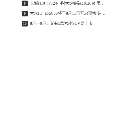
长城H10上市24小时大定突破31826台 限时换新价20.18万起
8
大众ID. ERA 5S将于8月11日开启预售 综合续航可达2000km
9
8月—9月，又有5款六座SUV要上市
10