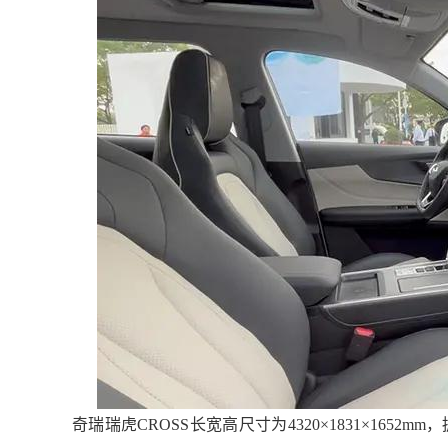
奇瑞
瑞虎
CROSS长宽高尺寸为4320×1831×1652mm，拥