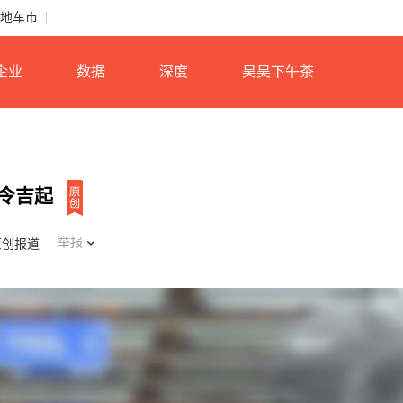
地车市
企业
数据
深度
昊昊下午茶
9万令吉起
举报
原创报道