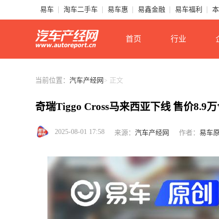
易车
淘车二手车
易车惠
易鑫金融
易车福利
本
首页
行业
当前位置：
汽车产经网
> 正文
奇瑞Tiggo Cross马来西亚下线 售价8.
2025-08-01 17:58
来源：
汽车产经网
作者：
易车