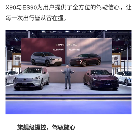
X90与ES90为用户提供了全方位的驾驶信心，让
每一次出行皆从容在握。
旗舰级操控，驾驭随心