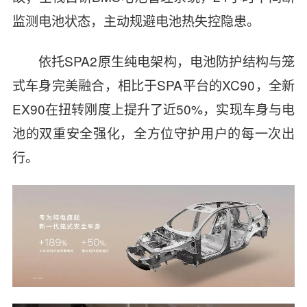
监测电池状态，主动规避电池热失控隐患。
依托SPA2原生纯电架构，电池防护结构与笼
式车身完美融合，相比于SPA平台的XC90，全新
EX90在扭转刚度上提升了近50%，实现车身与电
池的双重安全强化，全方位守护用户的每一次出
行。