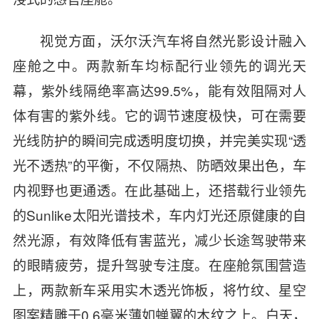
视觉方面，沃尔沃汽车将自然光影设计融入
座舱之中。两款新车均标配行业领先的调光天
幕，紫外线隔绝率高达99.5%，能有效阻隔对人
体有害的紫外线。它的调节速度极快，可在需要
光线防护的瞬间完成透明度切换，并完美实现“透
光不透热”的平衡，不仅隔热、防晒效果出色，车
内视野也更通透。在此基础上，还搭载行业领先
的Sunlike太阳光谱技术，车内灯光还原健康的自
然光源，有效降低有害蓝光，减少长途驾驶带来
的眼睛疲劳，提升驾驶专注度。在座舱氛围营造
上，两款新车采用实木透光饰板，将竹纹、星空
图案精雕于0.6毫米薄如蝉翼的木纹之上。白天，