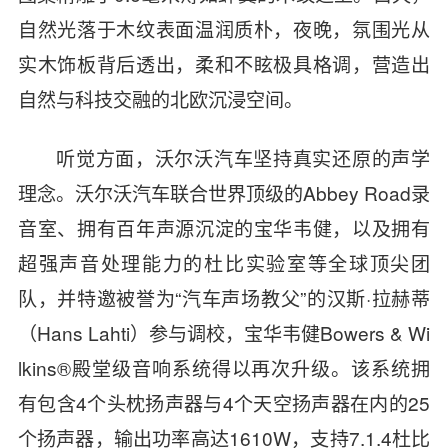
自然光落于木纹表面温润质朴，夜晚，氛围光从
实木饰板背后透出，柔和不眩极具格调，营造出
自然与科技交融的北欧沉浸空间。
听觉方面，沃尔沃汽车坚持真实还原的声学
理念。沃尔沃汽车联合世界顶级的Abbey Road录
音室、拥有百年声源沉淀的宝华韦健，以及拥有
超强声音处理能力的杜比实验室等全球顶尖团
队，并特邀被誉为“汽车声场教父”的汉斯·拉赫蒂
（Hans Lahti）参与调校，宝华韦健Bowers & Wi
lkins®殿堂级音响系统得以再次升级。该系统拥
有包含4个头枕扬声器与4个天空扬声器在内的25
个扬声器，输出功率高达1610W，支持7.1.4杜比