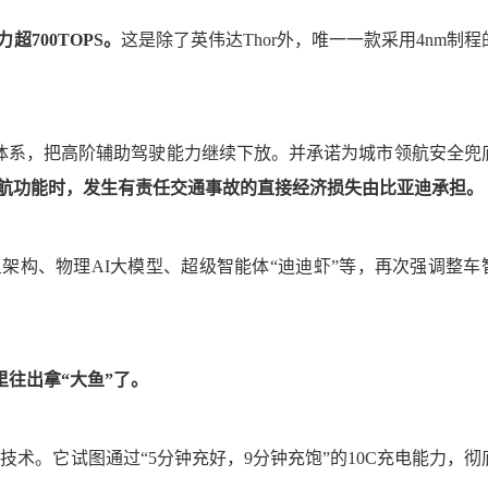
超700TOPS。
这是除了英伟达Thor外，唯一一款采用4nm制程
驾体系，把高阶辅助驾驶能力继续下放。并承诺为城市领航安全兜
领航功能时，发生有责任交通事故的直接经济损失由比亚迪承担。
星架构、物理AI大模型、超级智能体“迪迪虾”等，再次强调整车
往出拿“大鱼”了。
术。它试图通过“5分钟充好，9分钟充饱”的10C充电能力，彻