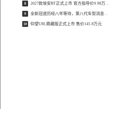
2027款埃安RT正式上市 官方指导价9.98万元起
8
全新冠道历经八年等待，第八代车型消息浮出水面，轴距扩展至 2920 毫米，搭载 2.0T 引擎匹配 10AT 变速箱，这款车型是否依然值得关注？
9
仰望U8L鼎藏版正式上市 售价145.8万元
10