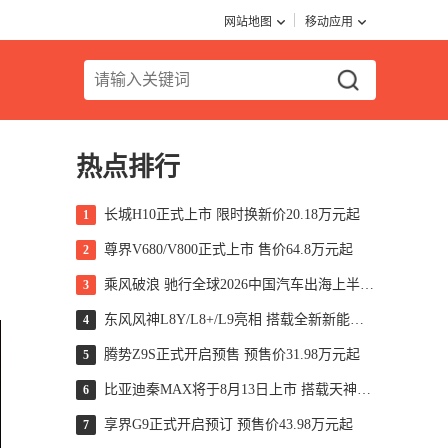
网站地图
移动应用
热点排行
长城H10正式上市 限时换新价20.18万元起
1
尊界V680/V800正式上市 售价64.8万元起
2
乘风破浪 驰行全球2026中国汽车出海上半年洞察报告
3
东风风神L8Y/L8+/L9亮相 搭载全新新能源技术
4
腾势Z9S正式开启预售 预售价31.98万元起
5
比亚迪秦MAX将于8月13日上市 搭载天神之眼B/闪充技术
6
享界G9正式开启预订 预售价43.98万元起
7