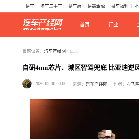
易车
淘车二手车
易车惠
易鑫金融
易车福利
本
首页
行业
当前位置：
汽车产经网
> 正文
自研4nm芯片、城区智驾兜底 比亚迪逆
2026-05-30 00:00
来源：
汽车产经网
作者：
左飞