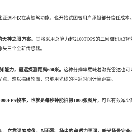
比亚迪不仅在卖智驾功能，也开始试图替用户承担部分信任成本
驶的天神之眼方案
。其将采用总算力超2100TOPS的三颗璇玑A3智
像头三个全新传感器。
知能力，最远探测距离600米。
这种分辨率意味着激光雷达也可
光点、难以描绘轮廓，只能用光线的往返时间计算距离。
000FPS帧率，也就是每秒钟能拍摄1000张图片
，可以有效减少
用，
它靠温差成像，对雨雾、扬尘的穿透力更强，暗光场景完全