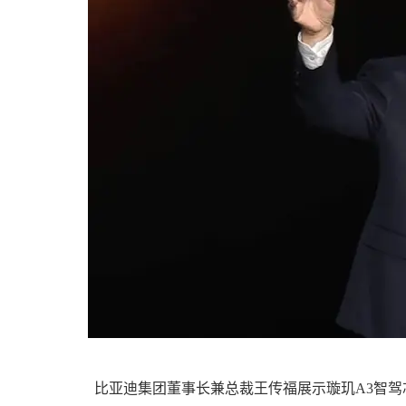
比亚迪集团董事长兼总裁王传福展示璇玑A3智驾