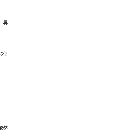
，导
5亿
依然