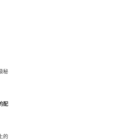
级秘
的配
上的