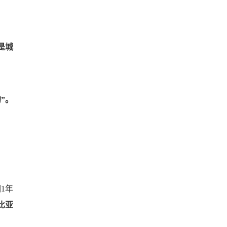
是城
”。
1年
比亚