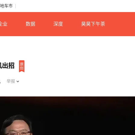
地车市
企业
数据
深度
昊昊下午茶
风出招
举报
鸣