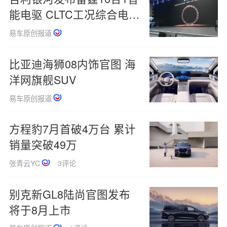
能电驱 CLTC工况综合电驱
效率93.8%
易车原创报道
比亚迪海狮08内饰官图 海
洋网旗舰SUV
易车原创报道
方程豹7月首破4万台 累计
销量突破49万
张青云YC
3评论
别克新GL8陆尚官图发布
将于8月上市