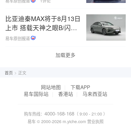
易车原创报道
1评论
比亚迪秦MAX将于8月13日
上市 搭载天神之眼B/闪充
技术
易车原创报道
加载更多
首页
>
正文
网站地图
|
下载APP
易车国际站
|
香港站
|
马来西亚站
4000-168-168
购车热线：
（ 9:00 - 21:00 ）
易车 ©
2000-2026
m.yiche.com
营业执照