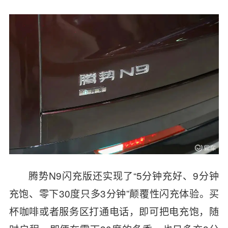
腾势N9闪充版还实现了“5分钟充好、9分钟
充饱、零下30度只多3分钟”颠覆性闪充体验。买
杯咖啡或者服务区打通电话，即可把电充饱，随