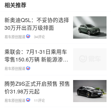
相关推荐
新奥迪Q5L：不妥协的选择
30万开出百万级排面
易车原创报道
34评论
乘联会：7月1-31日乘用车
零售150.6万辆 新能源渗透
率64.4%
易车原创报道
腾势Z9S正式开启预售 预售
价31.98万元起
易车原创报道
11评论