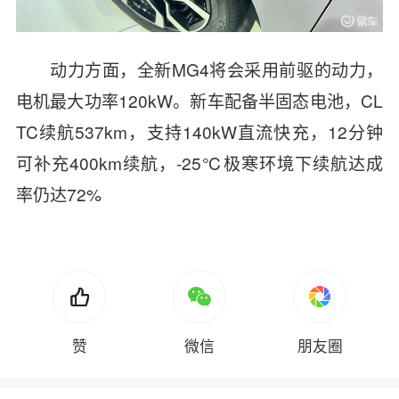
动力方面，全新MG4将会采用前驱的动力，
电机最大功率120kW。
新车配备半固态电池，
CL
TC
续航
537km
，支持
140kW
直流快充，
12
分钟
可补充
400km
续航，
-25
℃
极寒环境下续航达成
率仍达
72%
赞
微信
朋友圈