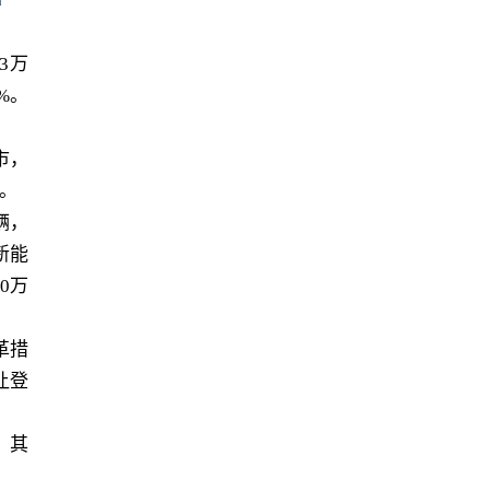
3万
%。
市，
辆。
辆，
新能
0万
革措
让登
，其