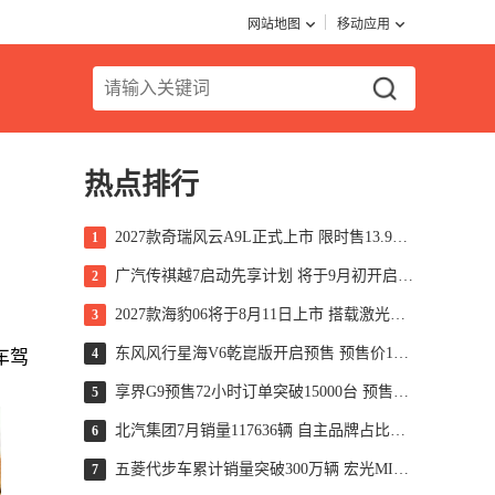
网站地图
移动应用
热点排行
2027款奇瑞风云A9L正式上市 限时售13.99万起
1
广汽传祺越7启动先享计划 将于9月初开启预售
2
2027款海豹06将于8月11日上市 搭载激光雷达
3
东风风行星海V6乾崑版开启预售 预售价10.49万元起
4
车驾
享界G9预售72小时订单突破15000台 预售价43.98万起
5
北汽集团7月销量117636辆 自主品牌占比超70%
6
五菱代步车累计销量突破300万辆 宏光MINIEV售超195万辆
7