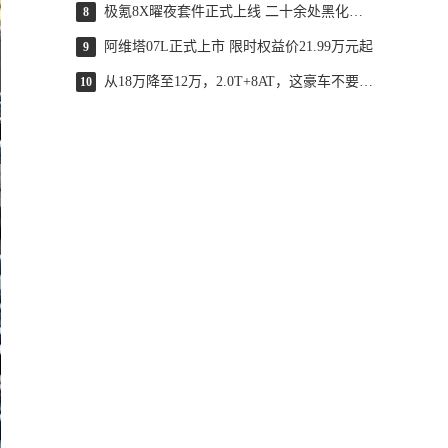
极氪8X曜夜套件正式上线 二十余处黑化处理
8
阿维塔07L正式上市 限时权益价21.99万元起
9
从18万降至12万，2.0T+8AT，这豪车不要面子了？
10