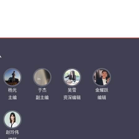
队
杨光
于杰
吴雪
金耀跃
主编
副主编
资深编辑
编辑
赵玲伟