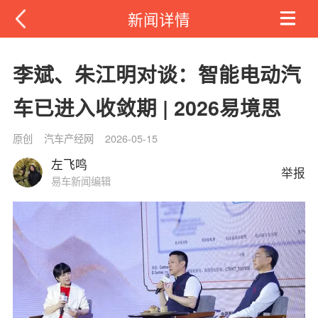
新闻详情
李斌、朱江明对谈：智能电动汽
车已进入收敛期 | 2026易境思
原创
汽车产经网
2026-05-15
左飞鸣
举报
易车新闻编辑