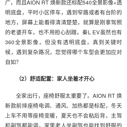
广，而且AION RT 焕新款还标配540全景影像+透
明底盘，平时小区停车，遇到窄路或者有台阶的
地方，屏幕上能看得清清楚楚，就算是刚拿驾照
的老婆开车，也不用担心刮蹭。秦L EV虽然也有
360全景影像，但没有透明底盘，真到关键时
候，遇到复杂路况，您觉得哪个车型会更加应对
自如？
（2）舒适配置：家人坐着才开心
全家出行，座椅舒服太重要了。AION RT 焕
新款前排座椅电调、通风、加热都是标配，冬天
上车不用等座椅变暖，夏天也不会粘后背，主驾
和副驾都能调，家里老人坐副驾也能找到舒服的