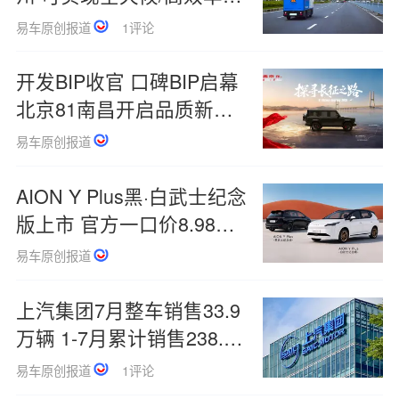
人化运输
易车原创报道
1评论
开发BIP收官 口碑BIP启幕
北京81南昌开启品质新征
程
易车原创报道
AION Y Plus黑·白武士纪念
版上市 官方一口价8.98万
元
易车原创报道
上汽集团7月整车销售33.9
万辆 1-7月累计销售238.4
万辆
易车原创报道
1评论