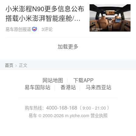
小米澎程N90更多信息公布
搭载小米澎湃智能座舱/标
配小米HAD
易车原创报道
3评论
加载更多
首页
>
正文
网站地图
|
下载APP
易车国际站
|
香港站
|
马来西亚站
4000-168-168
购车热线：
（ 9:00 - 21:00 ）
易车 ©
2000-2026
m.yiche.com
营业执照