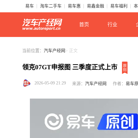
易车
淘车二手车
易车惠
易鑫金融
易车福利
本
首页
行业
当前位置：
汽车产经网
> 正文
领克07GT申报图 三季度正式上市
2026-05-09 21:29
来源：
汽车产经网
作者：
易车