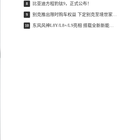
比亚迪方程豹钛9，正式公布！
8
别克推出限时购车权益 下定别克至境世家万家版直降2万元
9
东风风神L8Y/L8+/L9亮相 搭载全新新能源技术
10