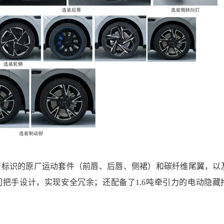
e”字符标识的原厂运动套件（前唇、后唇、侧裙）和碳纤维尾翼，以
把手设计，实现安全冗余；还配备了1.6吨牵引力的电动隐藏