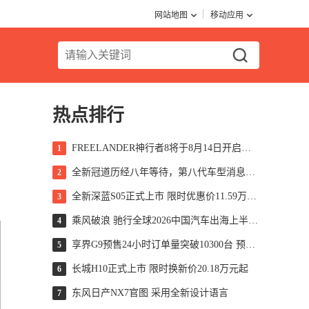
网站地图
移动应用
热点排行
FREELANDER神行者8将于8月14日开启预售 标配华为ADS 5
1
全新冠道历经八年等待，第八代车型消息浮出水面，轴距扩展至 2920 毫米，搭载 2.0T 引擎匹配 10AT 变速箱，这款车型是否依然值得关注？
2
全新深蓝S05正式上市 限时优惠价11.59万元起
3
乘风破浪 驰行全球2026中国汽车出海上半年洞察报告
4
享界G9预售24小时订单量突破10300台 预售价43.98万元起
5
长城H10正式上市 限时换新价20.18万元起
6
东风日产NX7官图 采用全新设计语言
7