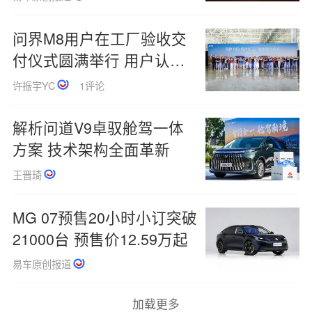
问界M8用户在工厂验收交
付仪式圆满举行 用户认可
才提车
许振宇YC
1评论
解析问道V9卓驭舱驾一体
方案 技术架构全面革新
王晋琦
MG 07预售20小时小订突破
21000台 预售价12.59万起
易车原创报道
加载更多