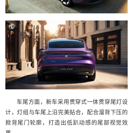
车尾方面，
新车采用贯穿式一体贯穿尾灯设
计，灯组与车尾上沿完美贴合，配合溜背下压的
掀背尾门轮廓，打造出低趴动感的尾部视觉效
果。