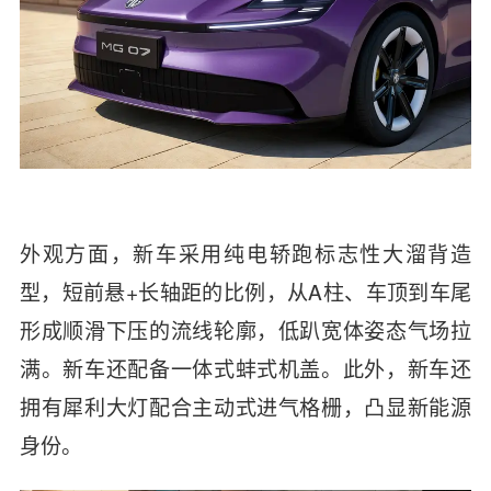
外观方面，
新车采用纯电轿跑标志性大溜背造
型，短前悬
+
长轴距的比例，从
A
柱、车顶到车尾
形成顺滑下压的流线轮廓，低趴宽体姿态气场拉
满。新车还配备一体式蚌式机盖。此外，新车还
拥有
犀利大灯配合主动式进气格栅，凸显新能源
身份。