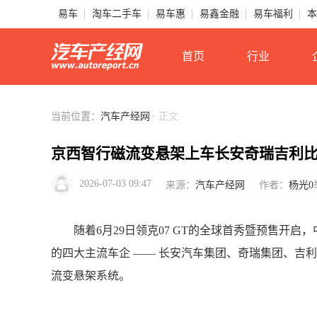
易车
淘车二手车
易车惠
易鑫金融
易车福利
本
首页
行业
当前位置：
汽车产经网
> 正文
京西智行磁流变悬架上车长安奇瑞吉利
2026-07-03 09:47
来源：
汽车产经网
作者：
杨光0
随着6月29日领克07 GT的全球首秀暨预售开
的四大主流车企 —— 长安汽车集团、奇瑞集团、吉利集
流变悬架系统。