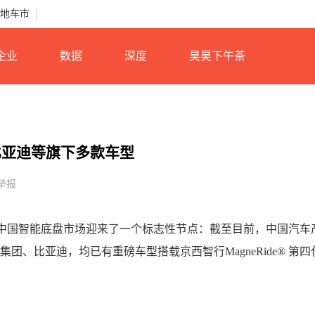
地车市
企业
数据
深度
昊昊下午茶
比亚迪等旗下多款车型
举报
启，中国智能底盘市场迎来了一个标志性节点：截至目前，中国汽车
团、比亚迪，均已有重磅车型搭载京西智行MagneRide® 第四