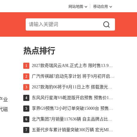
网站地图
移动应用
热点排行
2027款奇瑞风云A9L正式上市 限时售13.99万起
1
广汽传祺越7启动先享计划 将于9月初开启预售
2
2027款海豹06将于8月11日上市 搭载激光雷达
3
东风风行星海V6乾崑版开启预售 预售价10.49万元起
4
产业
享界G9预售72小时订单突破15000台 预售价43.98万起
5
代磁
北汽集团7月销量117636辆 自主品牌占比超70%
6
五菱代步车累计销量突破300万辆 宏光MINIEV售超195万辆
7